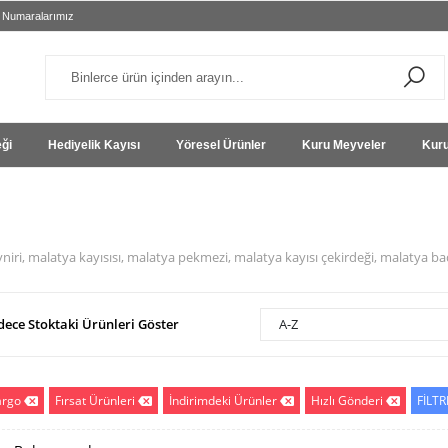
 Numaralarımız
eği
Hediyelik Kayısı
Yöresel Ürünler
Kuru Meyveler
Kuru
yniri, malatya kayısısı, malatya pekmezi, malatya kayısı çekirdeği, malatya 
dece Stoktaki Ürünleri Göster
A-Z
argo
Fırsat Ürünleri
İndirimdeki Ürünler
Hızlı Gönderi
FİLTR