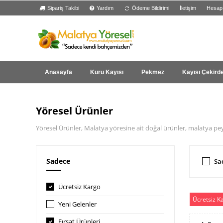
Sipariş Takibi
Yardım
Ödeme Bildirimi
İletişim
Hesap
Anasayfa
Kuru Kayısı
Pekmez
Kayısı Çekird
Yöresel Ürünler
Yöresel Ürünler, Malatya yöresine ait doğal ürünler, malatya pe
Sadece
Sa
Ücretsiz Kargo
Ücretsiz K
Yeni Gelenler
Fırsat Ürünleri