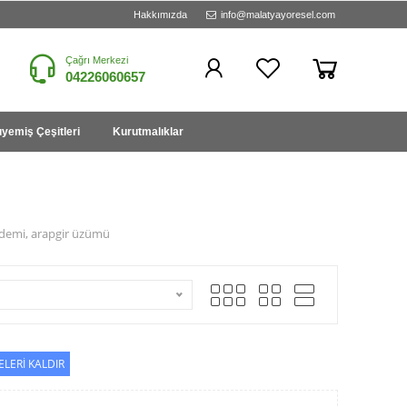
Hakkımızda
info@malatyayoresel.com
Çağrı Merkezi
04226060657
yemiş Çeşitleri
Kurutmalıklar
bademi, arapgir üzümü
ELERİ KALDIR