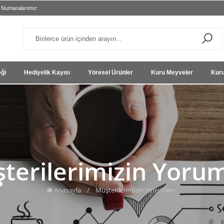
 Numaralarımız
eği
Hediyelik Kayısı
Yöresel Ürünler
Kuru Meyveler
Kuru
terilerimizin Yorum
Anasayfa
/
Müşterilerimizin Yorumları