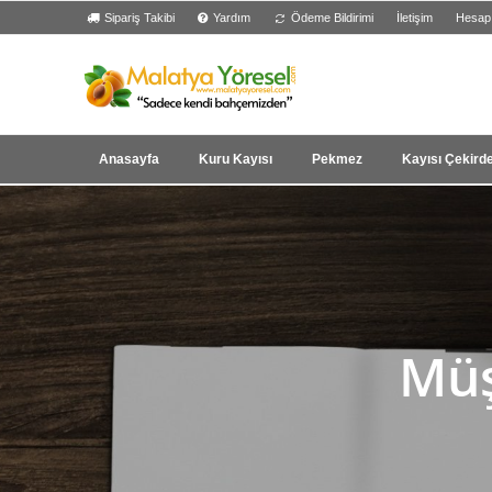
Sipariş Takibi
Yardım
Ödeme Bildirimi
İletişim
Hesap
Anasayfa
Kuru Kayısı
Pekmez
Kayısı Çekird
Müş