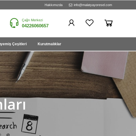
Hakkımızda
info@malatyayoresel.com
Çağrı Merkezi
04226060657
yemiş Çeşitleri
Kurutmalıklar
ları