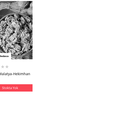
Bedava
★★★
(Malatya-Hekimhan
Stokta Yok