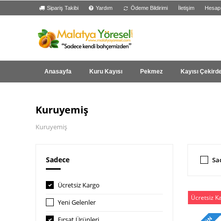
Sipariş Takibi
Yardım
Ödeme Bildirimi
İletişim
Hesap
Anasayfa
Kuru Kayısı
Pekmez
Kayısı Çekird
Kuruyemiş
Kuruyemiş
Sadece
Sa
Ücretsiz Kargo
Ücretsiz K
Yeni Gelenler
Fırsat Ürünleri