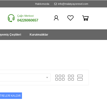
Hakkımızda
info@malatyayoresel.com
Çağrı Merkezi
04226060657
yemiş Çeşitleri
Kurutmalıklar
LTRELERİ KALDIR