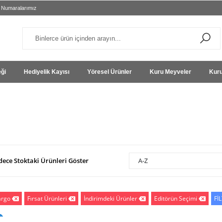
 Numaralarımız
eği
Hediyelik Kayısı
Yöresel Ürünler
Kuru Meyveler
Kuru
dece Stoktaki Ürünleri Göster
A-Z
argo
Fırsat Ürünleri
İndirimdeki Ürünler
Editörün Seçimi
Fİ