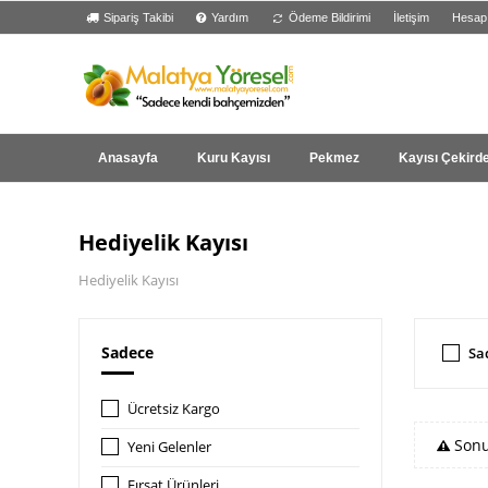
Sipariş Takibi
Yardım
Ödeme Bildirimi
İletişim
Hesap
Anasayfa
Kuru Kayısı
Pekmez
Kayısı Çekird
Hediyelik Kayısı
Hediyelik Kayısı
Sadece
Sa
Ücretsiz Kargo
Sonu
Yeni Gelenler
Fırsat Ürünleri