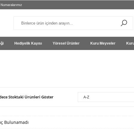
 Numaralarımız
eği
Hediyelik Kayısı
Yöresel Ürünler
Kuru Meyveler
Kuru
dece Stoktaki Ürünleri Göster
A-Z
ç Bulunamadı