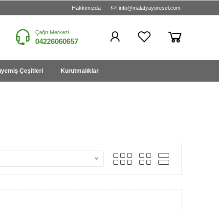
Hakkımızda
info@malatyayoresel.com
Çağrı Merkezi
04226060657
yemiş Çeşitleri
Kurutmalıklar